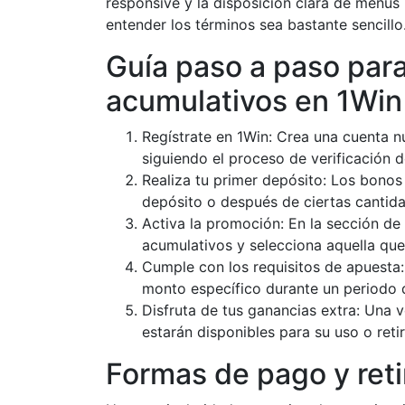
responsive y la disposición clara de menús
entender los términos sea bastante sencillo
Guía paso a paso par
acumulativos en 1Win
Regístrate en 1Win: Crea una cuenta 
siguiendo el proceso de verificación d
Realiza tu primer depósito: Los bonos
depósito o después de ciertas cantid
Activa la promoción: En la sección de
acumulativos y selecciona aquella que 
Cumple con los requisitos de apuesta:
monto específico durante un periodo 
Disfruta de tus ganancias extra: Una 
estarán disponibles para su uso o retir
Formas de pago y ret