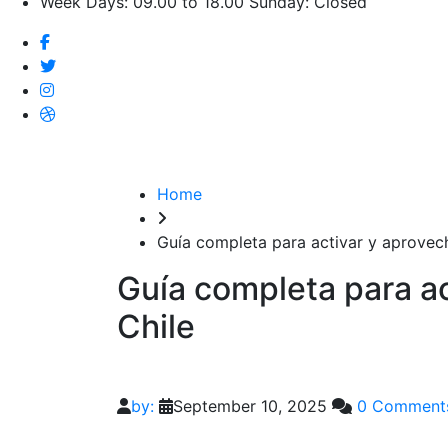
Week Days: 09.00 to 18.00 Sunday: Closed
Home
Guía completa para activar y aprovec
Guía completa para ac
Chile
by:
September 10, 2025
0 Comment