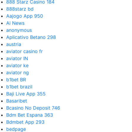
888 Starz Casino 184
888starz bd
Aajogo App 950
Ai News
anonymous
Aplicativo Betano 298
austria
aviator casino fr
aviator IN
aviator ke
aviator ng
b1bet BR
b1bet brazil
Baji Live App 355
Basaribet
Bcasino No Deposit 746
Bdm Bet Espana 363
Bdmbet App 293
bedpage