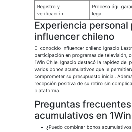
Registro y
Proceso ágil gara
verificación
legal
Experiencia personal 
influencer chileno
El conocido influencer chileno Ignacio Last
participación en programas de televisión,
1Win Chile. Ignacio destacó la rapidez del 
varios bonos acumulativos que le permitier
comprometer su presupuesto inicial. Además
recepción positiva de su retiro sin complic
plataforma.
Preguntas frecuentes
acumulativos en 1Win
¿Puedo combinar bonos acumulativos