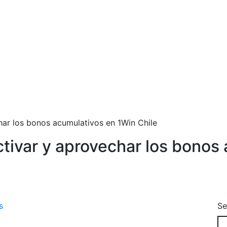
har los bonos acumulativos en 1Win Chile
tivar y aprovechar los bonos
s
Se