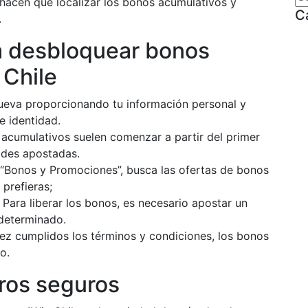
 hacen que localizar los bonos acumulativos y
C
.
a desbloquear bonos
 Chile
nueva proporcionando tu información personal y
e identidad.
 acumulativos suelen comenzar a partir del primer
ades apostadas.
 “Bonos y Promociones”, busca las ofertas de bonos
prefieras;
 Para liberar los bonos, es necesario apostar un
determinado.
vez cumplidos los términos y condiciones, los bonos
o.
iros seguros