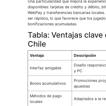
Una particularidad que mejora la experienc
disponibles: tarjetas de crédito y débito, b
WebPay y transferencias bancarias locales.
ser rápidos, lo que favorece que los jugad
bonificaciones acumuladas.
Tabla: Ventajas clave
Chile
Ventaja
Descripción
Diseño responsivo
Interfaz amigable
y PC
Promociones prog
Bonos acumulativos
apuestas
Métodos de pago
Adaptados a la re
locales