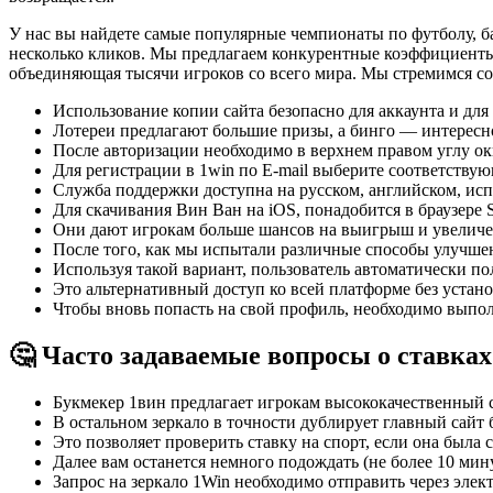
У нас вы найдете самые популярные чемпионаты по футболу, ба
несколько кликов. Мы предлагаем конкурентные коэффициенты
объединяющая тысячи игроков со всего мира. Мы стремимся соз
Использование копии сайта безопасно для аккаунта и для
͏Лотер͏еи предлагают бол͏ьш͏ие призы, а бинг͏о — ин͏тере
После авторизации необходимо в верхнем правом углу о
Для регистрации в 1win по E-mail выберите соответству
Служба поддержки доступна на русском, английском, исп
Для скачивания Вин Ван на iOS, понадобится в браузере S
Они дают игрока͏м больше шансов на выигрыш и увеличе
После того, как мы испытали различные способы улучше
Используя такой вариант, пользователь автоматически п
Это альтернативный доступ ко всей платформе без устан
Чтобы вновь попасть на свой профиль, необходимо выпол
🤔 Часто задаваемые вопросы о ставка
Букмекер 1вин предлагает игрокам высококачественный с
В остальном зеркало в точности дублирует главный сайт
Это позволяет проверить ставку на спорт, если она была 
Далее вам останется немного подождать (не более 10 мин
Запрос на зеркало 1Win необходимо отправить через эле