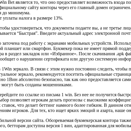
Win Bet является то, что оно предоставляет возможность входа
официальному сайту конторы через его главный домен ограничен
ся до минимума.
т уплаты налога в размере 13%.
обы удостовериться, что документы подаете вы, а не третье лицо
ывается “Быстрая”. Введите актуальный адрес электронной почт
 заточена под работу с экранами мобильных устройств. Использу
й планшет или смартфон. Букмекер пока не имеет прямой подд
ра в раздел закладок или «Избранное». После скачивания .apk ф
, сообщит о нарушении сертификата или другую системную инфо
 в 1Win зеркало. В связи с этим нужно постоянно следить, чтоб
туальное зеркало, рекомендуется посетить официальные страниц
но 1Вин абсолютно безопасно, так как оно предоставляется сам
е могут быть созданы мошенниками.
ерейдите по ссылке из письма 1 win. Без нее не получится быстро
бор позволяет игрокам делать прогнозы с высокими коэффициен
ставок, что делает беттинг намного более гибким. В данном от
ниям игроков. Для тех, кто ищет ярких эмоций и азарта, наше 
обильной версии сайта. Обозреваемая букмекерская контора такж
го, бетторам доступна версия 1 вин, адаптированная для мобиль