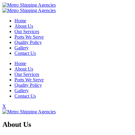
Home
About Us
Our Services
Ports We Serve
Quality Policy
Gallery
Contact Us
Home
About Us
Our Services
Ports We Serve
Quality Policy
Gallery
Contact Us
X
About Us