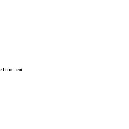
me I comment.