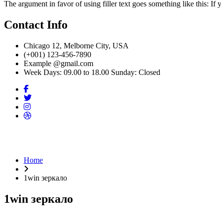
The argument in favor of using filler text goes something like this: I
Contact Info
Chicago 12, Melborne City, USA
(+001) 123-456-7890
Example @gmail.com
Week Days: 09.00 to 18.00 Sunday: Closed
Home
1win зеркало
1win зеркало