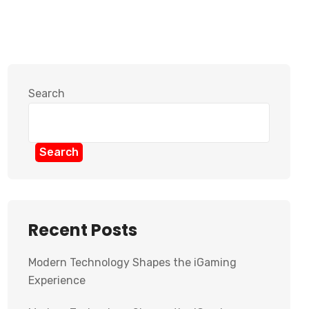
Search
Search
Recent Posts
Modern Technology Shapes the iGaming
Experience