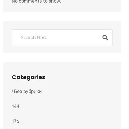
No comments to show.
Categories
! Без рубрики
144
176