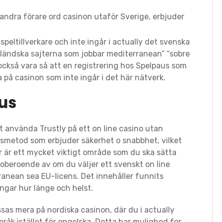
 andra förare ord casinon utaför Sverige, erbjuder
 speltillverkare och inte ingår i actually det svenska
utländska sajterna som jobbar mediterranean” “sobre
 också vara så att en registrering hos Spelpaus som
a på casinon som inte ingår i det här nätverk.
us
 använda Trustly på ett on line casino utan
gsmetod som erbjuder säkerhet o snabbhet, vilket
är är ett mycket viktigt område som du ska sätta
a oberoende av om du väljer ett svenskt on line
ranean sea EU-licens. Det innehåller funnits
ingar hur länge och helst.
sas mera på nordiska casinon, där du i actually
råk istället för engelska. Detta har mulighed for