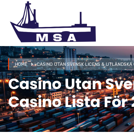
HOME
CASINO UTAN SVENSK LICENS & UTLÄNDSKA O
Casino Utan Sve
Casino Lista För