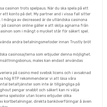
ssa casinon trots spelpaus. När du ska spela på ett
r ett konto på det. My partner and i vissa fall sitter
är. I många av decreased är de utländska casinona
 på casinon online gäller e att skilja agnarna från
asinon som i mångt o mycket står för säkert spel.
använda andra betalningsmetoder innan Trustly bröt
dska casinosajterna som erbjuder denna möjlighet.
insättningsbonus, males kan endast användas
eriera på casino med svebsk licens och i avsaknad
sea hög RTP rekommenderar vi att läsa våra
ntal betaltjänster som inte är tillgängliga på
oughout pengar snabbt och säkert kan ni välja
rna spelsidor utan licens erbjuder olika
av kortbetalningar, direkta banköverföringar å även