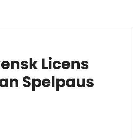
ensk Licens
tan Spelpaus